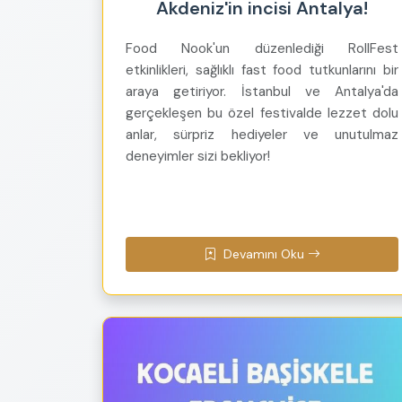
Akdeniz'in incisi Antalya!
Food Nook'un düzenlediği RollFest
etkinlikleri, sağlıklı fast food tutkunlarını bir
araya getiriyor. İstanbul ve Antalya'da
gerçekleşen bu özel festivalde lezzet dolu
anlar, sürpriz hediyeler ve unutulmaz
deneyimler sizi bekliyor!
Devamını Oku