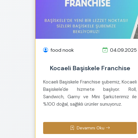
food nook
04.09.2025
Kocaeli Başiskele Franchise
Kocaeli Başiskele Franchise şubemiz, Kocaeli
Başiskele'de hizmete başlıyor. Roll,
Sandwich, Garny ve Mini Şarküterimiz ile
%100 doğal, sağlıklı ürünler sunuyoruz.
Devamını Oku