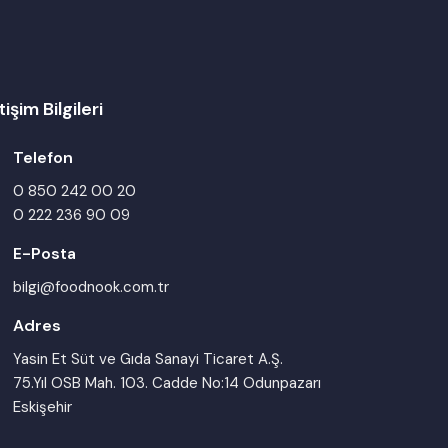
tişim Bilgileri
Telefon
0 850 242 00 20
0 222 236 90 09
E-Posta
bilgi@foodnook.com.tr
Adres
Yasin Et Süt ve Gıda Sanayi Ticaret A.Ş.
75.Yıl OSB Mah. 103. Cadde No:14 Odunpazarı
Eskişehir