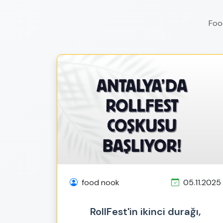
Food
food nook
05.11.2025
RollFest'in ikinci durağı,