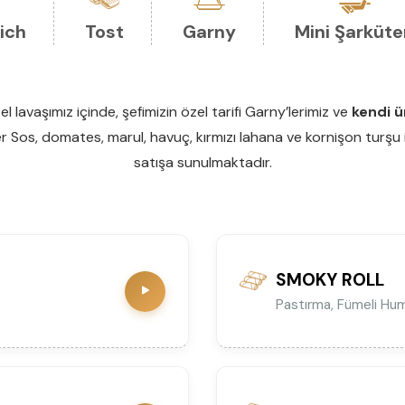
ich
Tost
Garny
Mini Şarküte
 lavaşımız içinde, şefimizin özel tarifi Garny’lerimiz ve
kendi ü
 Sos, domates, marul, havuç, kırmızı lahana ve kornişon turşu ile h
satışa sunulmaktadır.
SMOKY ROLL
Pastırma, Fümeli Hu