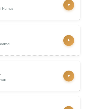
li Humus
aramel
L
varı