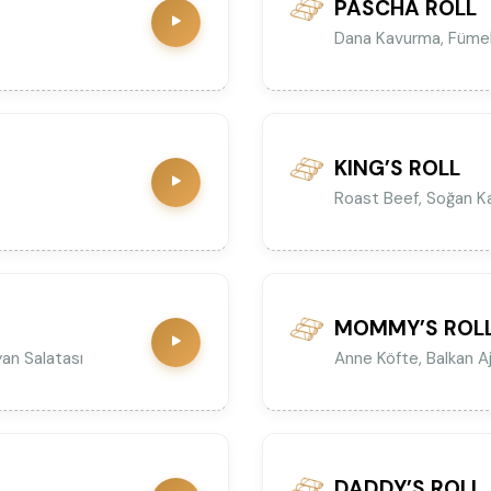
PASCHA ROLL
Dana Kavurma, Füme
KING’S ROLL
Roast Beef, Soğan K
MOMMY’S ROL
yan Salatası
Anne Köfte, Balkan Aj
DADDY’S ROLL