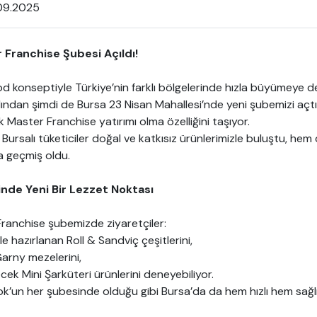
09.2025
Franchise Şubesi Açıldı!
od konseptiyle Türkiye’nin farklı bölgelerinde hızla büyümeye d
rdından şimdi de Bursa 23 Nisan Mahallesi’nde yeni şubemizi aç
 Master Franchise yatırımı olma özelliğini taşıyor.
Bursalı tüketiciler doğal ve katkısız ürünlerimizle buluştu, hem 
a geçmiş oldu.
inde Yeni Bir Lezzet Noktası
anchise şubemizde ziyaretçiler:
le hazırlanan Roll & Sandviç çeşitlerini,
arny mezelerini,
ecek Mini Şarküteri ürünlerini deneyebiliyor.
’un her şubesinde olduğu gibi Bursa’da da hem hızlı hem sağlı