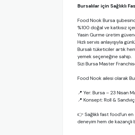
Bursalılar için Sağlıklı 
Food Nook Bursa şubesind
%100 doğal ve katkısız içeri
Yasin Gurme üretim güvence
Hızlı servis anlayışıyla gü
Bursalı tüketiciler artık hem
yemek seçeneğine sahip.
Sizi Bursa Master Franchis
Food Nook ailesi olarak B
📍 Yer: Bursa – 23 Nisan Ma
📍 Konsept: Roll & Sandvi
👉 Sağlıklı fast food’un en
deneyim hem de kazançlı bi