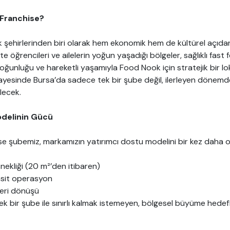
Franchise?
k şehirlerinden biri olarak hem ekonomik hem de kültürel açıda
te öğrencileri ve ailelerin yoğun yaşadığı bölgeler, sağlıklı fast 
yoğunluğu ve hareketli yaşamıyla Food Nook için stratejik bir l
yesinde Bursa’da sadece tek bir şube değil, ilerleyen dönemde
lecek.
delinin Gücü
se şubemiz, markamızın yatırımcı dostu modelini bir kez daha 
nekliği (20 m²’den itibaren)
asit operasyon
geri dönüşü
k bir şube ile sınırlı kalmak istemeyen, bölgesel büyüme hedefle