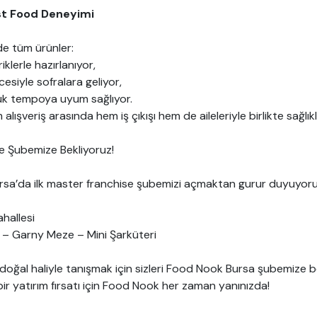
Fast Food Deneyimi
e tüm ürünler:
klerle hazırlanıyor,
siyle sofralara geliyor,
nlük tempoya uyum sağlıyor.
 alışveriş arasında hem iş çıkışı hem de aileleriyle birlikte sağlık
e Şubemize Bekliyoruz!
ursa’da ilk master franchise şubemizi açmaktan gurur duyuyoru
hallesi
ç – Garny Meze – Mini Şarküteri
 doğal haliyle tanışmak için sizleri Food Nook Bursa şubemize be
r yatırım fırsatı için Food Nook her zaman yanınızda!