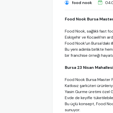
food nook
04.
Food Nook Bursa Master 
Food Nook, sağlıklı fast fo
Eskişehir ve Kocaeli’nin a
Food Nook’un Bursa’daki ilk
Bu yeni adımla birlikte hem 
bir franchise örneği hayat
Bursa 23 Nisan Mahalles
Food Nook Bursa Master Fr
Katkısız şarküteri ürünleriy
Yasin Gurme üretimi özel G
Evde de keyifle tüketilebil
Bu üçlü konsept, Food Nook
sunuyor.