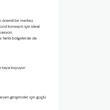
n önemli bir merkez.
food konsepti için ideal.
okasyon.
 farklı bölgelerde de
ortaya koyuyor:
yen girişimciler için güçlü