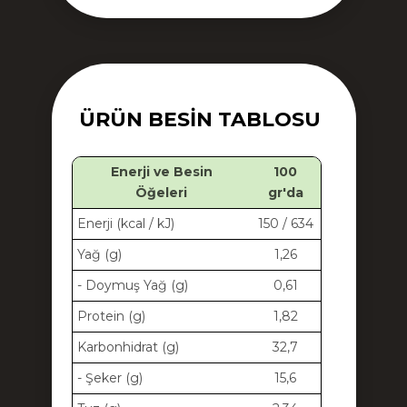
ÜRÜN BESIN TABLOSU
Enerji ve Besin
100
Öğeleri
gr'da
Enerji (kcal / kJ)
150 / 634
Yağ (g)
1,26
- Doymuş Yağ (g)
0,61
Protein (g)
1,82
Karbonhidrat (g)
32,7
- Şeker (g)
15,6