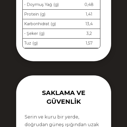
- Doymuş Yağ (g)
0,48
Protein (g)
1,41
Karbonhidrat (g)
13,4
- Şeker (g)
3,2
Tuz (g)
1,57
SAKLAMA VE
GÜVENLIK
Serin ve kuru bir yerde,
doğrudan güneş ışığından uzak