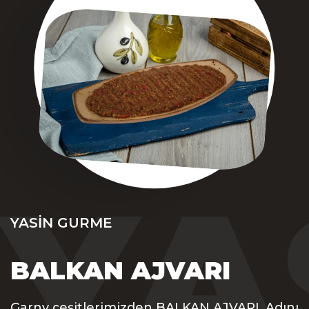
YA
YASIN GURME
BALKAN AJVARI
Garny çeşitlerimizden BALKAN AJVARI, Adını