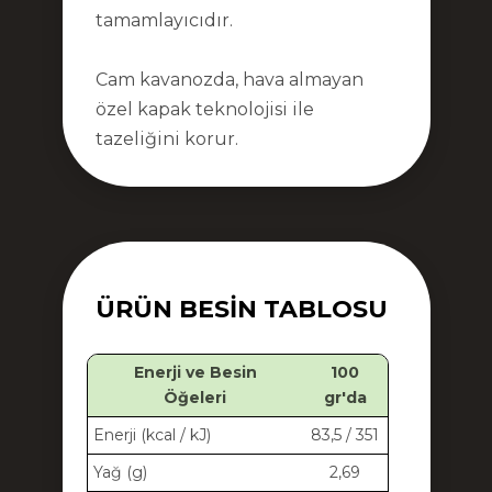
tamamlayıcıdır.
Cam kavanozda, hava almayan
özel kapak teknolojisi ile
tazeliğini korur.
ÜRÜN BESIN TABLOSU
Enerji ve Besin
100
Öğeleri
gr'da
Enerji (kcal / kJ)
83,5 / 351
Yağ (g)
2,69