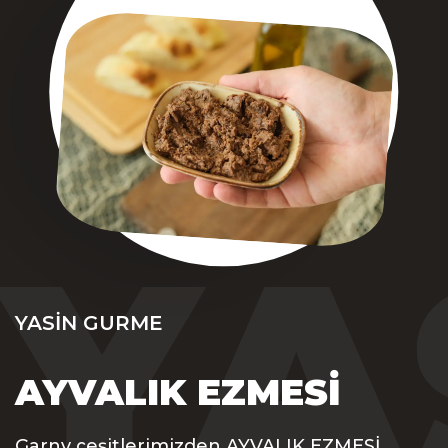
YA
YASIN GURME
AYVALIK EZMESI
Garny çeşitlerimizden AYVALIK EZMESİ,