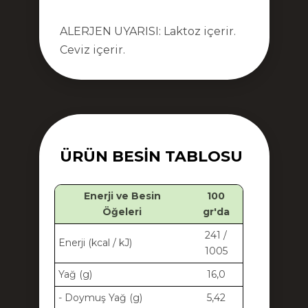
ALERJEN UYARISI: Laktoz içerir.
Ceviz içerir.
ÜRÜN BESIN TABLOSU
Enerji ve Besin
100
Öğeleri
gr'da
241 /
Enerji (kcal / kJ)
1005
Yağ (g)
16,0
- Doymuş Yağ (g)
5,42