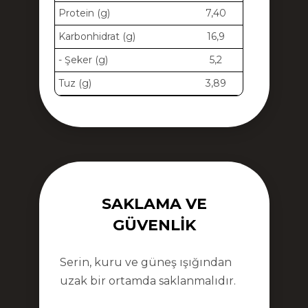
Protein (g)
7,40
Karbonhidrat (g)
16,9
- Şeker (g)
5,2
Tuz (g)
3,89
SAKLAMA VE
GÜVENLIK
Serin, kuru ve güneş ışığından
uzak bir ortamda saklanmalıdır.